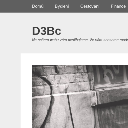
Primary Menu
Skip
Domů
Bydlení
Cestování
Finance
to
content
D3Bc
Na našem webu vám neslibujeme, že vám sneseme modré z