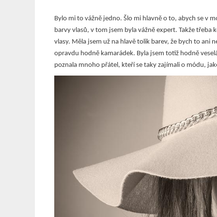
Bylo mi to vážně jedno. Šlo mi hlavně o to, abych se v mód
barvy vlasů, v tom jsem byla vážně expert. Takže třeba k
vlasy. Měla jsem už na hlavě tolik barev, že bych to ani 
opravdu hodně kamarádek. Byla jsem totiž hodně veselá
poznala mnoho přátel, kteří se taky zajímali o módu, ja