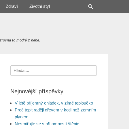
Search
Zdraví
Životní styl
zrovna to modré z nebe.
Search
for:
Nejnovější příspěvky
V létě příjemný chládek, v zimě teploučko
Proč topit raději dřevem v kotli než zemním
plynem
Nesmiřujte se s přítomností štěnic