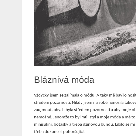
Bláznivá móda
Vždycky jsem se zajímala o módu. A taky mě bavilo nosit
středem pozornosti. Nikdy jsem na sobě nenosila takové
zaujmout, abych byla středem pozornosti a aby moje obl
nemožné. Jenomže to byl můj styl a moje móda a mě to b
minisukni, botasky a třeba džínovou bundu. Líbilo se mi 
třeba dokonce i pohoršující.