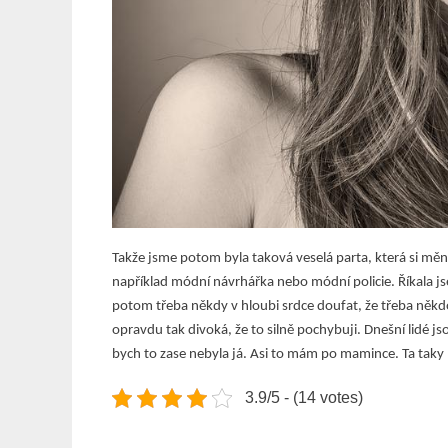
Takže jsme potom byla taková veselá parta, která si měn
například módní návrhářka nebo módní policie. Říkala js
potom třeba někdy v hloubi srdce doufat, že třeba něk
opravdu tak divoká, že to silně pochybuji. Dnešní lidé j
bych to zase nebyla já. Asi to mám po mamince. Ta taky 
3.9/5 - (14 votes)