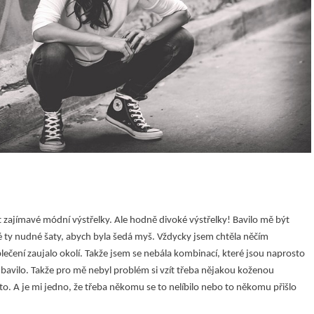
 zajímavé módní výstřelky. Ale hodně divoké výstřelky! Bavilo mě být
 ty nudné šaty, abych byla šedá myš. Vždycky jsem chtěla něčím
ečení zaujalo okolí. Takže jsem se nebála kombinací, které jsou naprosto
avilo. Takže pro mě nebyl problém si vzít třeba nějakou koženou
to. A je mi jedno, že třeba někomu se to nelíbilo nebo to někomu přišlo