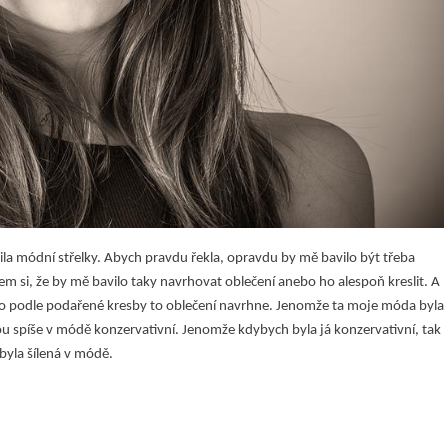
ila módní střelky. Abych pravdu řekla, opravdu by mě bavilo být třeba
em si, že by mě bavilo taky navrhovat oblečení anebo ho alespoň kreslit. A
do podle podařené kresby to oblečení navrhne. Jenomže ta moje móda byla
sou spíše v módě konzervativní. Jenomže kdybych byla já konzervativní, tak
byla šílená v módě.