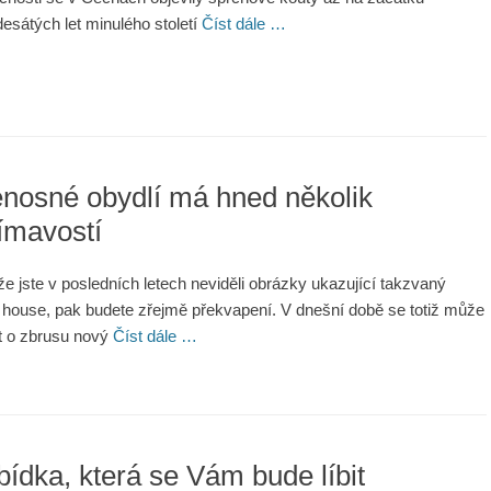
esátých let minulého století
Číst dále …
nosné obydlí má hned několik
ímavostí
iže jste v posledních letech neviděli obrázky ukazující takzvaný
 house, pak budete zřejmě překvapení. V dnešní době se totiž může
t o zbrusu nový
Číst dále …
ídka, která se Vám bude líbit