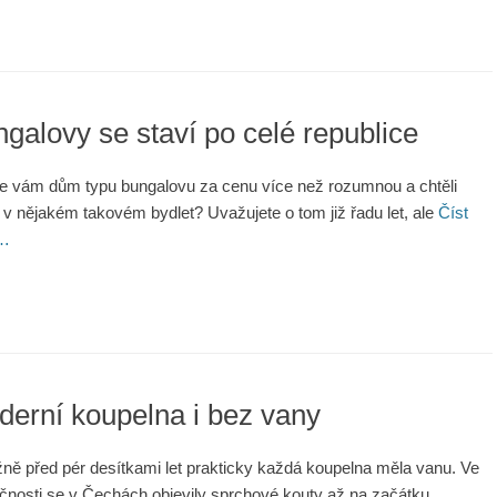
galovy se staví po celé republice
se vám dům typu bungalovu za cenu více než rozumnou a chtěli
 v nějakém takovém bydlet? Uvažujete o tom již řadu let, ale
Číst
 …
erní koupelna i bez vany
ižně před pér desítkami let prakticky každá koupelna měla vanu. Ve
čnosti se v Čechách objevily sprchové kouty až na začátku