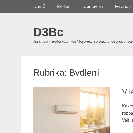
Primary Menu
Skip
Domů
Bydlení
Cestování
Finance
to
content
D3Bc
Na našem webu vám neslibujeme, že vám sneseme modré z
Rubrika:
Bydlení
V l
Každý
rozpá
Vaši 