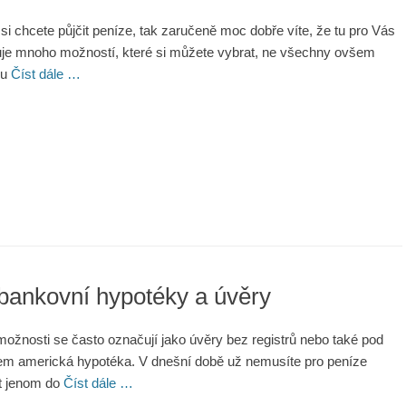
i si chcete půjčit peníze, tak zaručeně moc dobře víte, že tu pro Vás
uje mnoho možností, které si můžete vybrat, ne všechny ovšem
ou
Číst dále …
bankovní hypotéky a úvěry
možnosti se často označují jako úvěry bez registrů nebo také pod
m americká hypotéka. V dnešní době už nemusíte pro peníze
t jenom do
Číst dále …