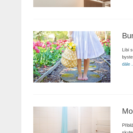
Bun
Líbí 
byste
dále
Mod
Přibl
skute