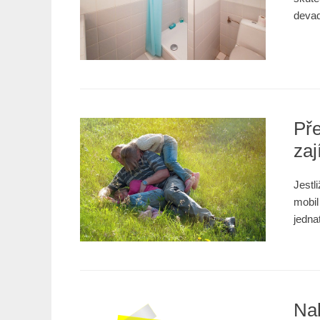
devad
Pře
zaj
Jestl
mobil
jedna
Nab