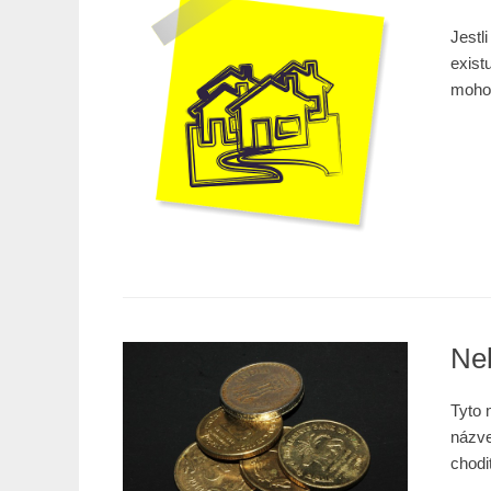
Jestl
exist
moh
Ne
Tyto 
názve
chodi