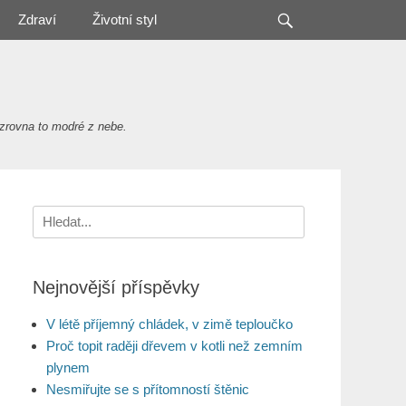
Search
Zdraví
Životní styl
zrovna to modré z nebe.
Search
for:
Nejnovější příspěvky
V létě příjemný chládek, v zimě teploučko
Proč topit raději dřevem v kotli než zemním
plynem
Nesmiřujte se s přítomností štěnic