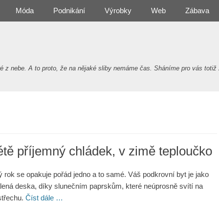
Móda
Podnikání
Výrobky
Web
Zábava
 nebe. A to proto, že na nějaké sliby nemáme čas. Sháníme pro vás totiž 
étě příjemný chládek, v zimě teploučko
 rok se opakuje pořád jedno a to samé. Váš podkrovní byt je jako
lená deska, díky slunečním paprskům, které neúprosně svítí na
střechu.
Číst dále …