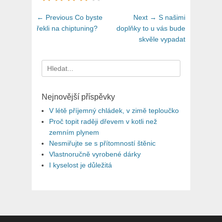
Navigace
Previous
Next
← Previous
Co byste
Next →
S našimi
pro
post:
post:
řekli na chiptuning?
doplňky to u vás bude
skvěle vypadat
příspěvek
Search
for:
Nejnovější příspěvky
V létě příjemný chládek, v zimě teploučko
Proč topit raději dřevem v kotli než
zemním plynem
Nesmiřujte se s přítomností štěnic
Vlastnoručně vyrobené dárky
I kyselost je důležitá