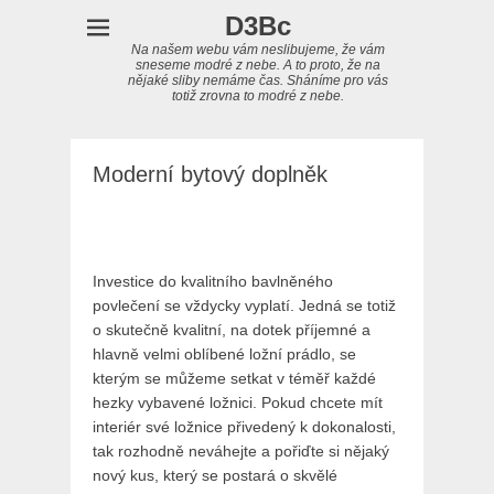
D3Bc
Na našem webu vám neslibujeme, že vám
sneseme modré z nebe. A to proto, že na
nějaké sliby nemáme čas. Sháníme pro vás
totiž zrovna to modré z nebe.
Moderní bytový doplněk
Investice do kvalitního
bavlněného
povlečení
se vždycky vyplatí. Jedná se totiž
o skutečně kvalitní, na dotek příjemné a
hlavně velmi oblíbené ložní prádlo, se
kterým se můžeme setkat v téměř každé
hezky vybavené ložnici. Pokud chcete mít
interiér své ložnice přivedený k dokonalosti,
tak rozhodně neváhejte a pořiďte si nějaký
nový kus, který se postará o skvělé