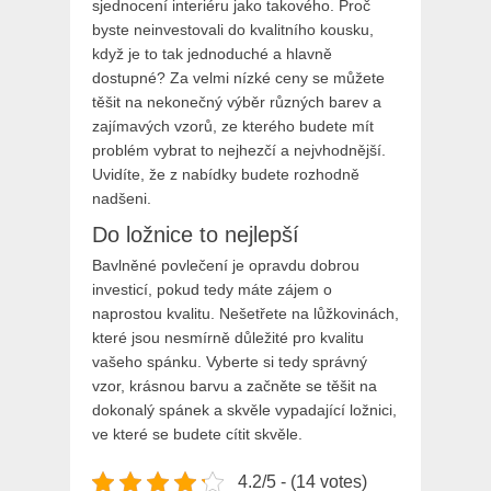
sjednocení interiéru jako takového. Proč
byste neinvestovali do kvalitního kousku,
když je to tak jednoduché a hlavně
dostupné? Za velmi nízké ceny se můžete
těšit na nekonečný výběr různých barev a
zajímavých vzorů, ze kterého budete mít
problém vybrat to nejhezčí a nejvhodnější.
Uvidíte, že z nabídky budete rozhodně
nadšeni.
Do ložnice to nejlepší
Bavlněné povlečení je opravdu dobrou
investicí, pokud tedy máte zájem o
naprostou kvalitu. Nešetřete na lůžkovinách,
které jsou nesmírně důležité pro kvalitu
vašeho spánku. Vyberte si tedy správný
vzor, krásnou barvu a začněte se těšit na
dokonalý spánek a skvěle vypadající ložnici,
ve které se budete cítit skvěle.
4.2/5 - (14 votes)