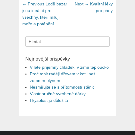
Navigace
Previous
Next
← Previous
Lodě bazar
Next →
Kvalitní léky
pro
post:
post:
jsou ideální pro
pro pány
všechny, kteří milují
příspěvek
moře a potápění
Search
for:
Nejnovější příspěvky
V létě příjemný chládek, v zimě teploučko
Proč topit raději dřevem v kotli než
zemním plynem
Nesmiřujte se s přítomností štěnic
Vlastnoručně vyrobené dárky
I kyselost je důležitá