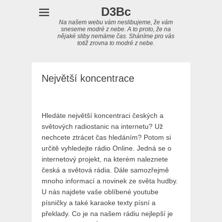
D3Bc
Na našem webu vám neslibujeme, že vám
sneseme modré z nebe. A to proto, že na
nějaké sliby nemáme čas. Sháníme pro vás
totiž zrovna to modré z nebe.
Největší koncentrace
Hledáte největší koncentraci českých a
světových radiostanic na internetu? Už
nechcete ztrácet čas hledáním? Potom si
určitě vyhledejte rádio Online. Jedná se o
internetový projekt, na kterém naleznete
česká a světová rádia. Dále samozřejmě
mnoho informací a novinek ze světa hudby.
U nás najdete vaše oblíbené
youtube
písničky
a také karaoke texty písní a
překlady. Co je na našem rádiu nejlepší je