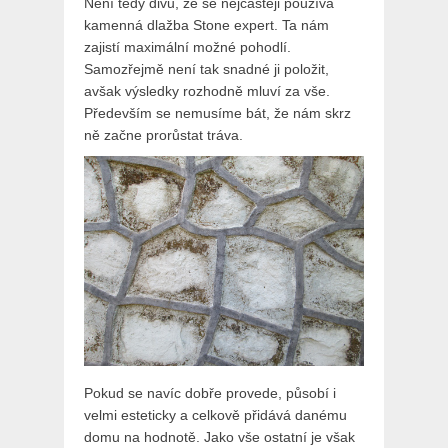
Není tedy divu, že se nejčastěji používá
kamenná dlažba Stone expert
. Ta nám
zajistí maximální možné pohodlí.
Samozřejmě není tak snadné ji položit,
avšak výsledky rozhodně mluví za vše.
Především se nemusíme bát, že nám skrz
ně začne prorůstat tráva.
Pokud se navíc dobře provede, působí i
velmi esteticky a celkově přidává danému
domu na hodnotě. Jako vše ostatní je však