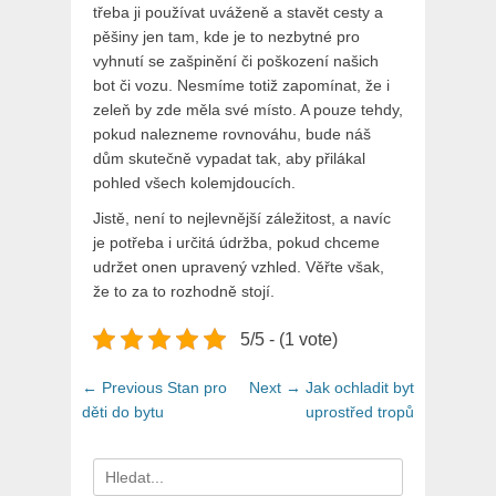
třeba ji používat uváženě a stavět cesty a
pěšiny jen tam, kde je to nezbytné pro
vyhnutí se zašpinění či poškození našich
bot či vozu. Nesmíme totiž zapomínat, že i
zeleň by zde měla své místo. A pouze tehdy,
pokud nalezneme rovnováhu, bude náš
dům skutečně vypadat tak, aby přilákal
pohled všech kolemjdoucích.
Jistě, není to nejlevnější záležitost, a navíc
je potřeba i určitá údržba, pokud chceme
udržet onen upravený vzhled. Věřte však,
že to za to rozhodně stojí.
5/5 - (1 vote)
Navigace
Previous
Next
← Previous
Stan pro
Next →
Jak ochladit byt
pro
post:
post:
děti do bytu
uprostřed tropů
příspěvek
Search
for: