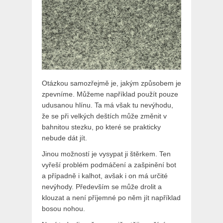
Otázkou samozřejmě je, jakým způsobem je
zpevníme. Můžeme například použít pouze
udusanou hlínu. Ta má však tu nevýhodu,
že se při velkých deštích může změnit v
bahnitou stezku, po které se prakticky
nebude dát jít.
Jinou možností je vysypat ji štěrkem. Ten
vyřeší problém podmáčení a zašpinění bot
a případně i kalhot, avšak i on má určité
nevýhody. Především se může drolit a
klouzat a není příjemné po něm jít například
bosou nohou.