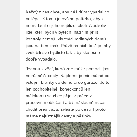
Každý z nás chce, aby náš dům vypadal co
nejlépe. K tomu je ovšem potřeba, aby k
němu ladilo i jeho nejbližší okolí. A ačkoliv
lidé, kteří bydlí v bytech, nad tím příliš
kontroly nemají, vlastníci rodinných domů
jsou na tom jinak. Právě na nich totiž je, aby
zvelebili své bydliště tak, aby skutečně
dobře vypadalo.
Jednou z věcí, která zde může pomoci, jsou
nejrůznější cesty. Najdeme je minimálně od
vstupní branky do domu či do garáže. Je to
jen pochopitelné, koneckonců jen
málokomu se chce přijet z práce v
pracovním oblečení a být následně nucen
chodit přes trávu, zvláště po dešti. I proto
máme nejrůznější cesty a pěšinky.