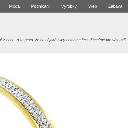
Móda
Podnikání
Výrobky
Web
Zábava
 nebe. A to proto, že na nějaké sliby nemáme čas. Sháníme pro vás totiž 