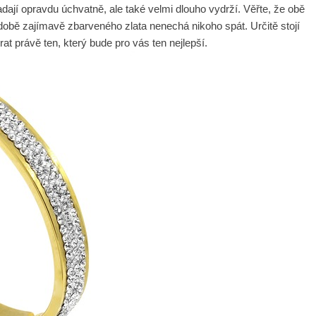
adají opravdu úchvatně, ale také velmi dlouho vydrží. Věřte, že obě
době zajímavě zbarveného zlata nenechá nikoho spát. Určitě stojí
t právě ten, který bude pro vás ten nejlepší.