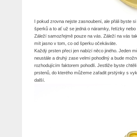
I pokud zrovna nejste zasnoubení, ale přáli byste si
šperků a to ať už se jedná o náramky, řetízky nebo
Záleží samozřejmě pouze na vás. Záleží na vás také t
mít jasno v tom, co od šperku očekáváte.
Každý prsten přeci jen nabízí něco jiného. Jeden m
neustále a druhý zase velmi pohodlný a bude možné 
rozhodujícím faktorem pohodlí. Jestliže byste chtěli
prstenů, do kterého můžeme zařadit prstýnky s vyk
další.