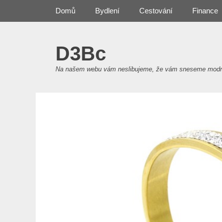
Primary Menu
Skip
Domů
Bydlení
Cestování
Finance
to
content
D3Bc
Na našem webu vám neslibujeme, že vám sneseme modré z