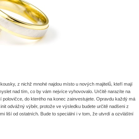
 kousky, z nichž mnohé najdou místo u nových majitelů, kteří mají
yslet nad tím, co by vám nejvíce vyhovovalo. Určitě narazíte na
vaší polovičce, do kterého na konec zainvestujete. Opravdu každý má
init odvážný výběr, protože ve výsledku budete určitě nadšeni z
i liší od ostatních. Bude to speciální i v tom, že utvrdí a ozvláštní