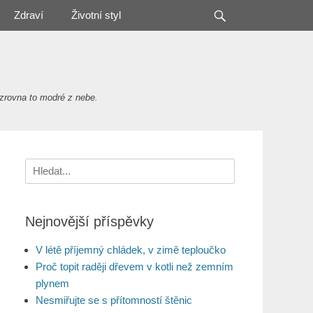
Search
Zdraví
Životní styl
zrovna to modré z nebe.
Search
for:
Nejnovější příspěvky
V létě příjemný chládek, v zimě teploučko
Proč topit raději dřevem v kotli než zemním
plynem
Nesmiřujte se s přítomností štěnic