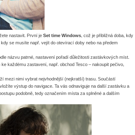
ete nastavit. První je
Set time Windows
, což je přibližná doba, kdy
i, kdy se musíte např. vejít do otevírací doby nebo na předem
 podle názvu patrné, nastavení pořadí důležitosti zastávkových míst.
e každému zastavení, např. obchod Tesco – nakoupit pečivo,
í mezi nimi vybrat nejvhodnější (nejkratší) trasu. Součástí
 vložíte výstup do navigace. Ta vás odnaviguje na další zastávku a
m postupu podobně, tedy označením místa za splněné a dalším