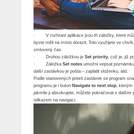
· V rozhraní aplikace jsou tři záložky, které můž
byste měli na místo dorazit. Toto využijete ve chvíl
smluvený čas.
· Druhou záložkou je
Set priority
, což je, již
· Záložka
Set notes
umožní vepsat poznámku k
další zastávkou je pošta – zaplatit složenku, atd.
Podle stanovených priorit zastávek se program snaž
programu je i buton
Navigate to next stop
, kterým
jakmile ji absolvujete, můžete pokračovat v další
odkazem na navigaci.