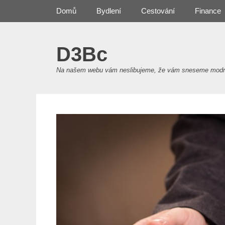
Primary Menu
Skip
Domů
Bydlení
Cestování
Finance
to
content
D3Bc
Na našem webu vám neslibujeme, že vám sneseme modré z