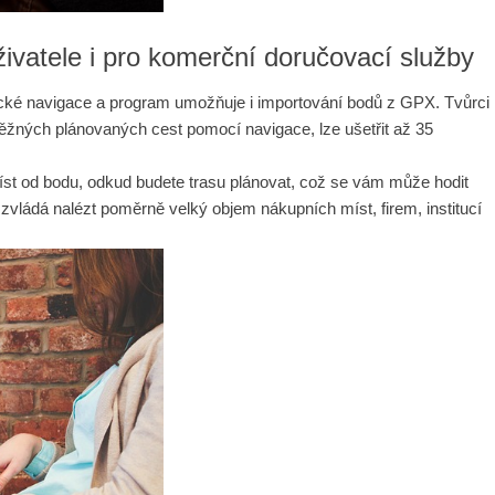
ivatele i pro komerční doručovací služby
ické navigace a program umožňuje i importování bodů z GPX. Tvůrci
 běžných plánovaných cest pomocí navigace, lze ušetřit až 35
míst od bodu, odkud budete trasu plánovat, což se vám může hodit
vládá nalézt poměrně velký objem nákupních míst, firem, institucí