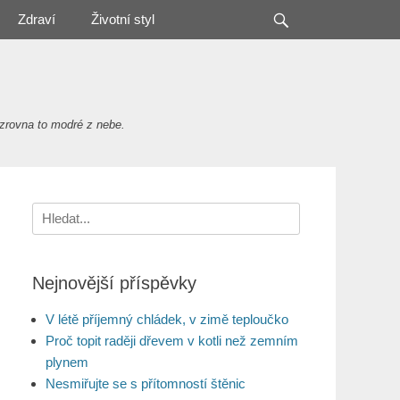
Search
Zdraví
Životní styl
zrovna to modré z nebe.
Search
for:
Nejnovější příspěvky
V létě příjemný chládek, v zimě teploučko
Proč topit raději dřevem v kotli než zemním
plynem
Nesmiřujte se s přítomností štěnic