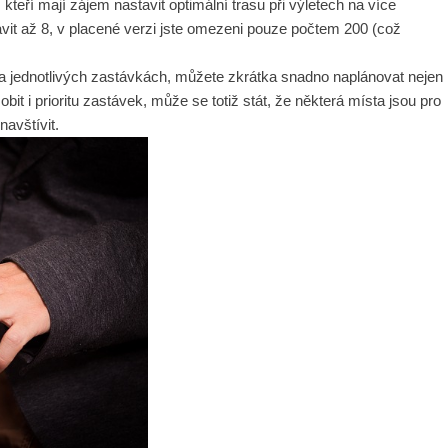
 kteří mají zájem nastavit optimální trasu při výletech na více
vit až 8, v placené verzi jste omezeni pouze počtem 200 (což
 jednotlivých zastávkách, můžete zkrátka snadno naplánovat nejen
bit i prioritu zastávek, může se totiž stát, že některá místa jsou pro
navštívit.