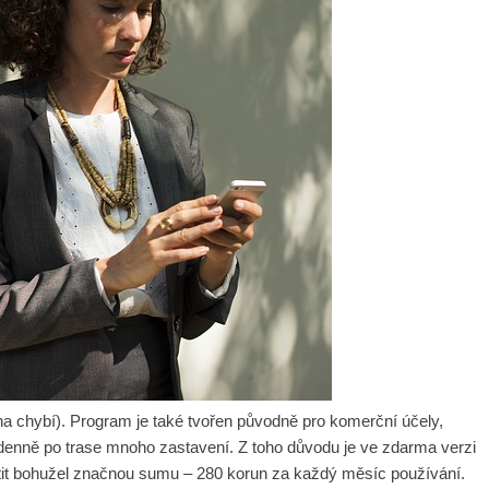
na chybí). Program je také tvořen původně pro komerční účely,
jí denně po trase mnoho zastavení. Z toho důvodu je ve zdarma verzi
latit bohužel značnou sumu – 280 korun za každý měsíc používání.