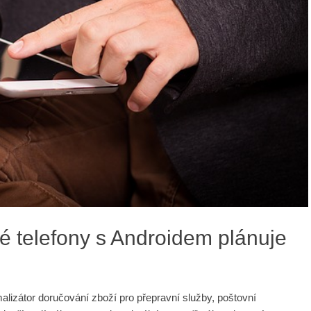
ré telefony s Androidem plánuje
alizátor doručování zboží pro přepravní služby, poštovní