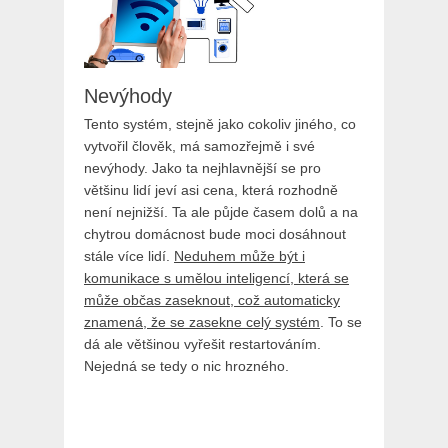
Nevýhody
Tento systém, stejně jako cokoliv jiného, co
vytvořil člověk, má samozřejmě i své
nevýhody. Jako ta nejhlavnější se pro
většinu lidí jeví asi cena, která rozhodně
není nejnižší. Ta ale půjde časem dolů a na
chytrou domácnost bude moci dosáhnout
stále více lidí.
Neduhem může být i
komunikace s umělou inteligencí, která se
může občas zaseknout, což automaticky
znamená, že se zasekne celý systém
. To se
dá ale většinou vyřešit restartováním.
Nejedná se tedy o nic hrozného.