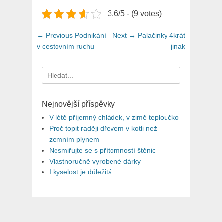
3.6/5 - (9 votes)
Navigace
Previous
Next
← Previous
Podnikání
Next →
Palačinky 4krát
pro
post:
post:
v cestovním ruchu
jinak
příspěvek
Search
for:
Nejnovější příspěvky
V létě příjemný chládek, v zimě teploučko
Proč topit raději dřevem v kotli než
zemním plynem
Nesmiřujte se s přítomností štěnic
Vlastnoručně vyrobené dárky
I kyselost je důležitá