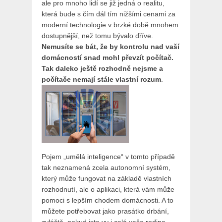
ale pro mnoho lidí se již jedná o realitu,
která bude s čím dál tím nižšími cenami za
moderní technologie v brzké době mnohem
dostupnější, než tomu bývalo dříve.
Nemusíte se bát, že by kontrolu nad vaší
domácností snad mohl převzít počítač.
Tak daleko ještě rozhodně nejsme a
počítače nemají stále vlastní rozum
.
Pojem „umělá inteligence“ v tomto případě
tak neznamená zcela autonomní systém,
který může fungovat na základě vlastních
rozhodnutí, ale o aplikaci, která vám může
pomoci s lepším chodem domácnosti. A to
můžete potřebovat jako prasátko drbání,
zvláště, pokud jste vy i celá vaše rodina